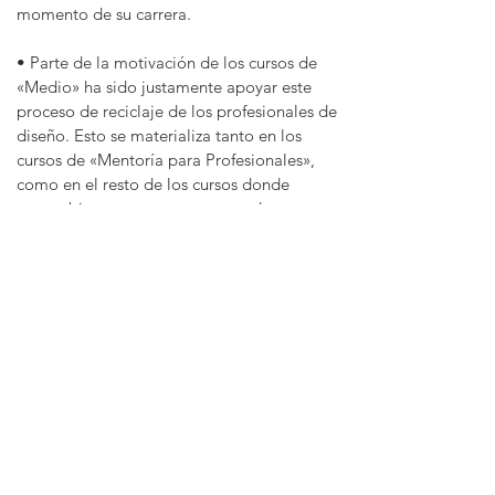
momento de su carrera.
• Parte de la motivación de los cursos de
«Medio» ha sido justamente apoyar este
proceso de reciclaje de los profesionales de
diseño. Esto se materializa tanto en los
cursos de «Mentoría para Profesionales»,
como en el resto de los cursos donde
se combinan aspectos conceptuales
con aspectos prácticos provenientes de
diferentes categorías de diseño.
• Quienes realizan los cursos de «Medio»
logran mejorar habilidades, conocimientos
y destrezas en áreas del diseño, habilidades
que no lograron desarrollar a través de la
educación formal, ya sea en las áreas que
ya están actuando, o para prepararse para
futuras áreas de actuación profesional.