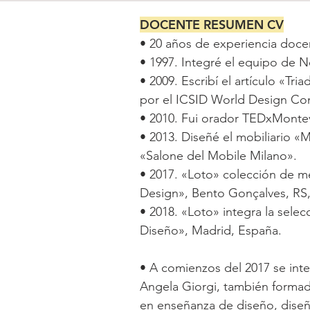
DOCENTE RESUMEN CV
• 20 años de experiencia docent
• 1997. Integré el equipo de 
• 2009. Escribí el artículo «Tr
por el ICSID World Design Con
• 2010. Fui orador TEDxMontev
• 2013. Diseñé el mobiliario «
«Salone del Mobile Milano».
• 2017. «Loto» colección de mes
Design», Bento Gonçalves, RS, 
• 2018. «Loto» integra la sele
Diseño», Madrid, España.
• A comienzos del 2017 se inte
Angela Giorgi, también formad
en enseñanza de diseño, diseño