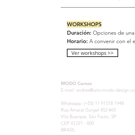
WORKSHOPS
Duración:
Opciones de una c
Horario:
A convenir con el e
Ver workshops >>
MODO Cursos
E-mail:
andres@uno-modo-design.c
Whatsapp: (+55) 11 91578 1948
Rua Amaral Gurgel 452 #65
Vila Buarque
, São Paulo, SP
CEP 01221 - 000
BRASIL