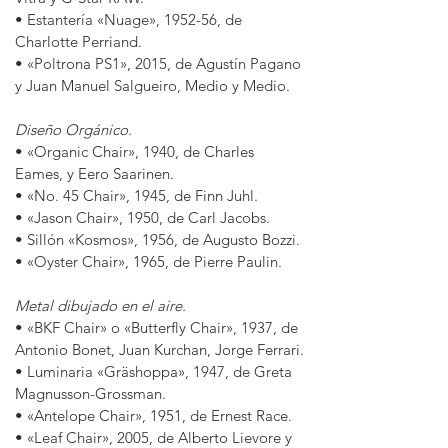
• Estantería
«
Nuage», 1952-56, de
Charlotte Perriand.
•
«
Poltrona PS1», 2015, de Agustín Pagano
y Juan Manuel Salgueiro, Medio y Medio.
Diseño Orgánico.
•
«
Organic Chair», 1940, de Charles
Eames, y Eero Saarinen.
•
«
No. 45 Chair», 1945, de Finn Juhl.
•
«
Jason Chair», 1950, de Carl Jacobs.
•
Sillón «
Kosmos», 1956, de Augusto Bozzi.
•
«
Oyster Chair», 1965, de Pierre Paulin.
Metal dibujado en el aire.
•
«
BKF Chair» o
«
Butterfly Chair», 1937, de
Antonio Bonet, Juan Kurchan, Jorge Ferrari.
• Luminaria
«
Gräshoppa», 1947, de Greta
Magnusson-Grossman.
•
«
Antelope Chair», 1951, de Ernest Race.
•
«
Leaf Chair», 2005, de Alberto Lievore y